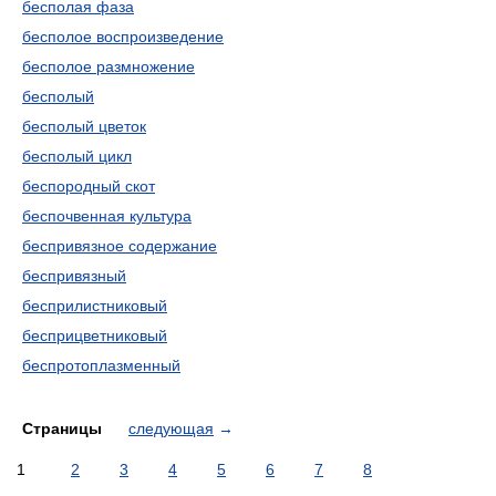
бесполая фаза
бесполое воспроизведение
бесполое размножение
бесполый
бесполый цветок
бесполый цикл
беспородный скот
беспочвенная культура
беспривязное содержание
беспривязный
бесприлистниковый
бесприцветниковый
беспротоплазменный
Страницы
следующая
→
1
2
3
4
5
6
7
8