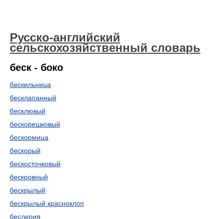
Русско-английский
сельскохозяйственный словарь
беск - боко
бескильница
бесклапанный
бесклювый
бескорешковый
бескормица
бескорый
бескосточковый
бескровный
бескрылый
бескрылый красноклоп
беслерия